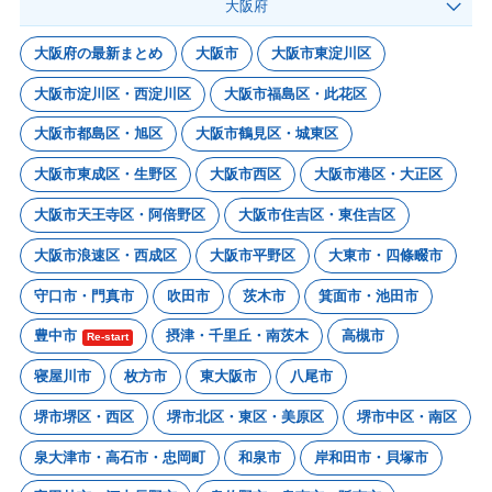
大阪府
大阪府の最新まとめ
大阪市
大阪市東淀川区
大阪市淀川区・西淀川区
大阪市福島区・此花区
大阪市都島区・旭区
大阪市鶴見区・城東区
大阪市東成区・生野区
大阪市西区
大阪市港区・大正区
大阪市天王寺区・阿倍野区
大阪市住吉区・東住吉区
大阪市浪速区・西成区
大阪市平野区
大東市・四條畷市
守口市・門真市
吹田市
茨木市
箕面市・池田市
豊中市
摂津・千里丘・南茨木
高槻市
Re-start
寝屋川市
枚方市
東大阪市
八尾市
堺市堺区・西区
堺市北区・東区・美原区
堺市中区・南区
泉大津市・高石市・忠岡町
和泉市
岸和田市・貝塚市