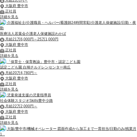
月給23万円～
大阪府 豊中市
正社員
詳細を見る
介護福祉士/介護職員・ヘルパー/看護師24時間常駐/介護老人保健施設/日勤・夜
勤
医療法人若葉会介護老人保健施設わかば
月給21万6,000円～25万1,000円
大阪府 豊中市
正社員
詳細を見る
「保育士・保育教諭」豊中市・認定こども園
認定こども園 白鳩チルドレンセンター南丘
月給20万4,780円～
大阪府 豊中市
正社員
詳細を見る
児童発達支援の児童指導員
社会体験スタジオSkills豊中少路
月給22万2,000円～
大阪府 豊中市
正社員
詳細を見る
大阪/豊中市/機械オペレーター 図面作成から加工まで一貫担当/日勤のみ/残業月
1...