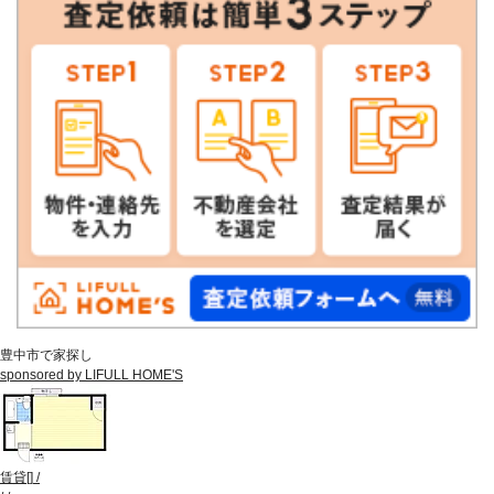
豊中市で家探し
sponsored by LIFULL HOME'S
賃貸
[
]
/