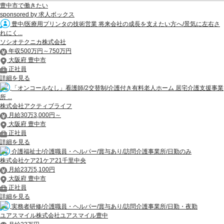
豊中市で働きたい
sponsored by 求人ボックス
豊中/医療用プリンタの技術営業 将来会社の成長を支えたい方へ/景気に左右さ
れにく...
ソシオテクニカ株式会社
年収500万円～750万円
大阪府 豊中市
正社員
詳細を見る
「オンコールなし」看護師/2交替制/介護付き有料老人ホーム 居宅介護支援事業
所 ...
株式会社アクティブライフ
月給30万3,000円～
大阪府 豊中市
正社員
詳細を見る
介護福祉士/介護職員・ヘルパー/賞与あり/訪問介護事業所/日勤のみ
株式会社ケア21ケア21千里中央
月給23万5,100円
大阪府 豊中市
正社員
詳細を見る
実務者研修/介護職員・ヘルパー/賞与あり/訪問介護事業所/日勤・夜勤
ユアスマイル株式会社ユアスマイル豊中