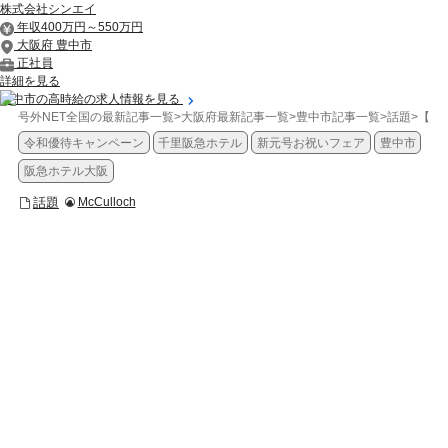
株式会社シンエイ
年収400万円～550万円
大阪府 豊中市
正社員
詳細を見る
豊中市の高時給の求人情報を見る
号外NET全国の最新記事一覧
>
大阪府最新記事一覧
>
豊中市記事一覧
>
話題
>
【豊
令和優待キャンペーン
千里阪急ホテル
新元号お祝いフェア
豊中市
阪急ホテル大阪
話題
McCulloch