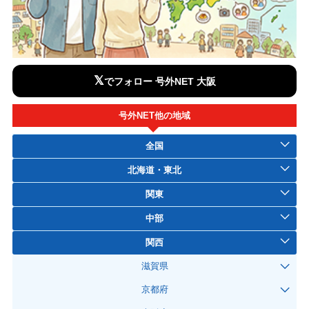
𝕏
でフォロー 号外NET 大阪
号外NET他の地域
全国
北海道・東北
関東
中部
関西
滋賀県
京都府