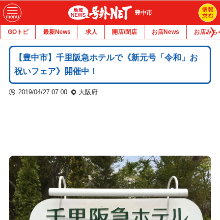
豊中市
GOトピ
最新News
求人
開店/閉店
お店News
お店みち
【豊中市】千里阪急ホテルで《新元号「令和」お
祝いフェア》開催中！
2019/04/27 07:00
大阪府