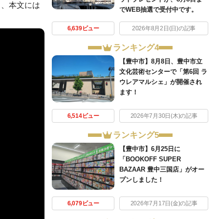
し、本文には
でWEB抽選で受付中です。
6,639ビュー
2026年8月2日(日)の記事
ランキング4
【豊中市】8月8日、豊中市立
文化芸術センターで「第6回 ラ
ウレアマルシェ」が開催され
ます！
6,514ビュー
2026年7月30日(木)の記事
ランキング5
【豊中市】6月25日に
「BOOKOFF SUPER
BAZAAR 豊中三国店」がオー
プンしました！
6,079ビュー
2026年7月17日(金)の記事