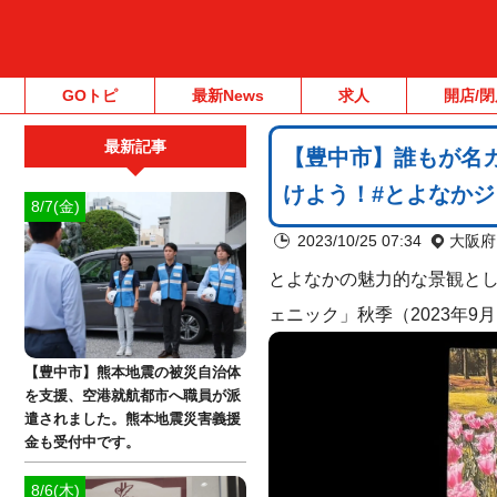
GOトピ
最新News
求人
開店/閉
最新記事
【豊中市】誰もが名
けよう！#とよなか
8/7(金)
2023/10/25 07:34
大阪府
とよなかの魅力的な景観とし
ェニック」秋季（2023年9月
【豊中市】熊本地震の被災自治体
を支援、空港就航都市へ職員が派
遣されました。熊本地震災害義援
金も受付中です。
8/6(木)