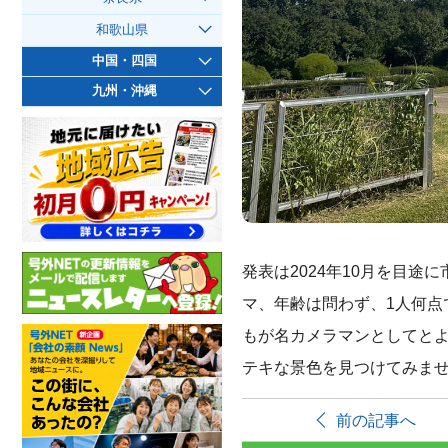
和歌山県
中国・四国
九州・沖縄
発表は2024年10月を目途
マ、年齢は問わず、1人何
もが名カメラマンとしてと
テキな景色を見つけてみませ
前の記事へ