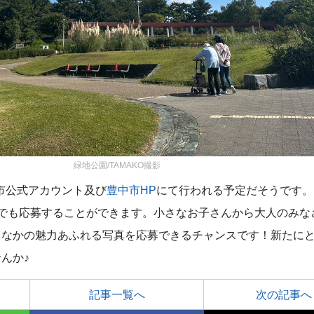
緑地公園/TAMAKO撮影
に市公式アカウント及び
豊中市HP
にて行われる予定だそうです。
点でも応募することができます。小さなお子さんから大人のみな
よなかの魅力あふれる写真を応募できるチャンスです！新たに
んか♪
記事一覧へ
次の記事へ