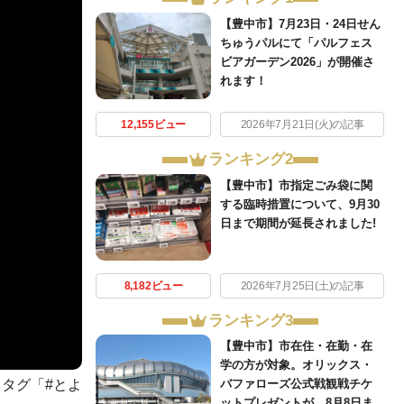
【豊中市】7月23日・24日せん
ちゅうパルにて「パルフェス
ビアガーデン2026」が開催さ
れます！
12,155ビュー
2026年7月21日(火)の記事
ランキング2
【豊中市】市指定ごみ袋に関
する臨時措置について、9月30
日まで期間が延長されました!
8,182ビュー
2026年7月25日(土)の記事
ランキング3
【豊中市】市在住・在勤・在
学の方が対象。オリックス・
タグ「#とよ
バファローズ公式戦観戦チケ
ットプレゼントが、8月8日ま