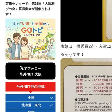
芸術センターで、第16回「大阪雅
びの会」箏演奏会が開催されま
す！
表彰は、優秀賞2点・入賞1
るそうです！
𝕏
でフォロー
号外NET 大阪
号外NET他の地域
全国
北海道・東北