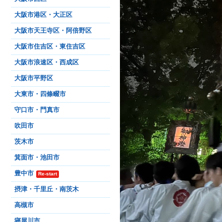
大阪市港区・大正区
大阪市天王寺区・阿倍野区
大阪市住吉区・東住吉区
大阪市浪速区・西成区
大阪市平野区
大東市・四條畷市
守口市・門真市
吹田市
茨木市
箕面市・池田市
豊中市
Re-start
摂津・千里丘・南茨木
高槻市
寝屋川市