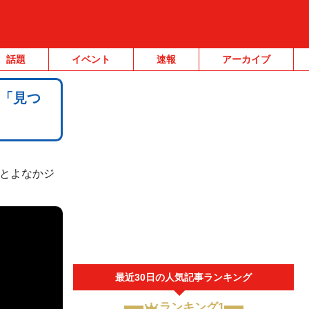
話題
イベント
速報
アーカイブ
「見つ
#とよなかジ
最近30日の人気記事ランキング
ランキング1