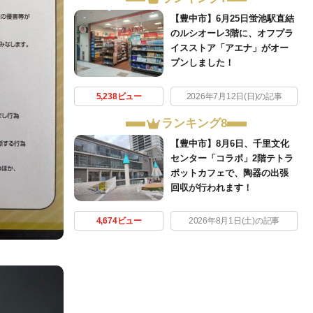
【豊中市】6月25日蛍池駅直結
のルシオーレ3階に、オフプラ
イスストア「アエナ」がオー
プンしました！
5,238ビュー
2026年7月12日(日)の記事
ランキング8
【豊中市】8月6日、千里文化
センター「コラボ」2階テトラ
ポットカフェで、陶器の出張
回収が行われます！
4,674ビュー
2026年8月1日(土)の記事