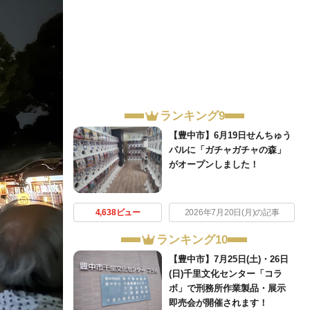
ランキング9
【豊中市】6月19日せんちゅう
パルに「ガチャガチャの森」
がオープンしました！
4,638ビュー
2026年7月20日(月)の記事
ランキング10
【豊中市】7月25日(土)・26日
(日)千里文化センター「コラ
ボ」で刑務所作業製品・展示
即売会が開催されます！