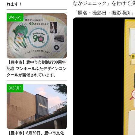
なかジェニック」を付けて
れます！
「題名・撮影日・撮影場所
8/4(火)
【豊中市】豊中市市制施行90周年
記念 マンホールふたデザインコン
クールが開催されています。
8/3(月)
【豊中市】8月30日、豊中市文化