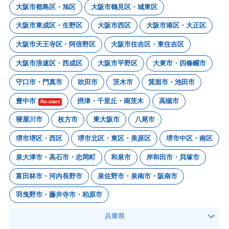
大阪市都島区・旭区
大阪市鶴見区・城東区
大阪市東成区・生野区
大阪市西区
大阪市港区・大正区
大阪市天王寺区・阿倍野区
大阪市住吉区・東住吉区
大阪市浪速区・西成区
大阪市平野区
大東市・四條畷市
守口市・門真市
吹田市
茨木市
箕面市・池田市
豊中市
摂津・千里丘・南茨木
高槻市
Re-start
寝屋川市
枚方市
東大阪市
八尾市
堺市堺区・西区
堺市北区・東区・美原区
堺市中区・南区
泉大津市・高石市・忠岡町
和泉市
岸和田市・貝塚市
富田林市・河内長野市
泉佐野市・泉南市・阪南市
羽曳野市・藤井寺市・柏原市
兵庫県