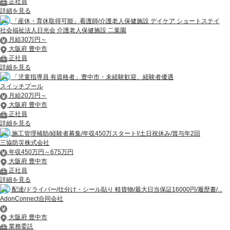
正社員
詳細を見る
「産休・育休取得可能」看護師/介護老人保健施設 デイケア ショートステイ
社会福祉法人日光会 介護老人保健施設 二葉園
月給30万円～
大阪府 豊中市
正社員
詳細を見る
「児童指導員 有資格者」豊中市・未経験歓迎、経験者優遇
スイッチプール
月給20万円～
大阪府 豊中市
正社員
詳細を見る
施工管理補助/経験者募集/年収450万スタート!/土日祝休み/賞与年2回
三協防災株式会社
年収450万円～675万円
大阪府 豊中市
正社員
詳細を見る
配達/ドライバー/仕分け・シール貼り 軽貨物/最大日当保証16000円/履歴書/...
AdonConnect合同会社
大阪府 豊中市
業務委託