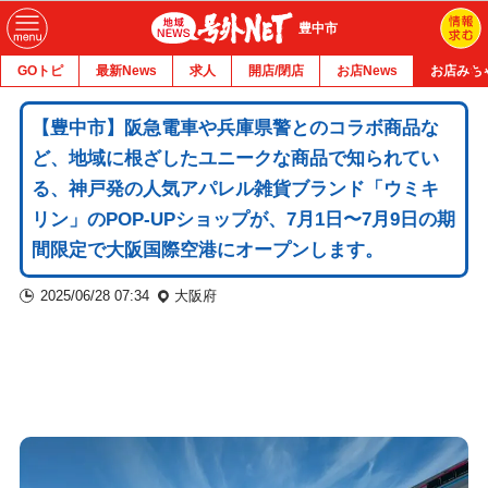
豊中市
GOトピ
最新News
求人
開店/閉店
お店News
お店みち
【豊中市】阪急電車や兵庫県警とのコラボ商品な
ど、地域に根ざしたユニークな商品で知られてい
る、神戸発の人気アパレル雑貨ブランド「ウミキ
リン」のPOP-UPショップが、7月1日〜7月9日の期
間限定で大阪国際空港にオープンします。
2025/06/28 07:34
大阪府