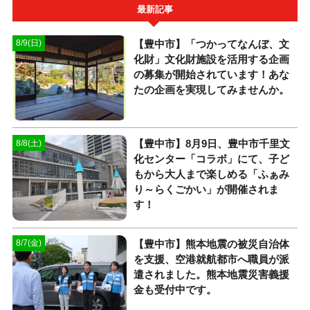
最新記事
【豊中市】「つかってなんぼ、文
8/9(日)
化財」文化財施設を活用する企画
の募集が開始されています！あな
たの企画を実現してみませんか。
【豊中市】8月9日、豊中市千里文
8/8(土)
化センター「コラボ」にて、子ど
もから大人まで楽しめる「ふぁみ
り～らくごかい」が開催されま
す！
【豊中市】熊本地震の被災自治体
8/7(金)
を支援、空港就航都市へ職員が派
遣されました。熊本地震災害義援
金も受付中です。