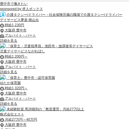
豊中市で働きたい
sponsored by 求人ボックス
介護タクシー/ドライバー・社会保険完備の職場で介護タクシー/ドライバー
デイサービス夢楽 桃山台
時給1,230円
大阪府 豊中市
アルバイト・パート
詳細を見る
「保育士・児童指導員」池田市・放課後等デイサービス
児童デイサービスながれぼし
時給1,200円～
大阪府 豊中市
アルバイト・パート
詳細を見る
「保育士」豊中市・認可保育園
ゆたか保育園
時給1,320円～
大阪府 豊中市
アルバイト・パート
詳細を見る
未経験歓迎 馬渕個別の「教室運営」月給27万以上
株式会社エスト
月給27万円～40万円
大阪府 豊中市