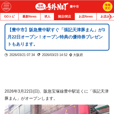
豊中市
GOトピ
最新News
求人
開店/閉店
お店News
お店みち
【豊中市】阪急豊中駅すぐ「張記天津豚まん」が3
月22日オープン！オープン特典の優待券プレゼン
トもあります。
2026/03/21 07:34
2026/03/23 14:52
大阪府
2026年3月22日(日)、阪急宝塚線豊中駅近くに「張記天津
豚まん」がオープンします。