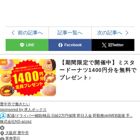
前の記事へ
記事一覧へ
次の記事へ
LINE
Facebook
旧Twitter
【期間限定で開催中】ミスタ
ad
ードーナツ1400円分を無料で
プレゼント♪
豊中市で働きたい
sponsored by 求人ボックス
配達/ドライバー補助/検品 日給2万円保障 即日入金 即勤務ok/WEB面接 手...
株式会社NS-accez
大阪府 豊中市
業務委託