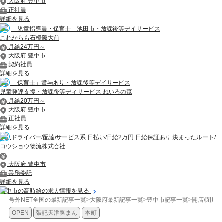
大阪府 豊中市
正社員
詳細を見る
「児童指導員・保育士」池田市・放課後等デイサービス
これからも石橋阪大前
月給24万円～
大阪府 豊中市
契約社員
詳細を見る
「保育士」賞与あり・放課後等デイサービス
児童発達支援・放課後等ディサービス ねいろの森
月給20万円～
大阪府 豊中市
正社員
詳細を見る
ドライバー/配達/サービス系 日払い/日給2万円 日給保証あり 決まったルート/...
コウショウ物流株式会社
大阪府 豊中市
業務委託
詳細を見る
豊中市の高時給の求人情報を見る
号外NET全国の最新記事一覧
>
大阪府最新記事一覧
>
豊中市記事一覧
>
開店/閉店
>
OPEN
張記天津豚まん
本町