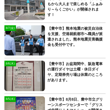
もから大人まで楽しめる「ふぁみ
り～らくごかい」が開催されま
す！
【豊中市】熊本地震の被災自治体
8/7(金)
を支援、空港就航都市へ職員が派
遣されました。熊本地震災害義援
金も受付中です。
【豊中市】お盆期間中、阪急電車
8/6(木)
の運行ダイヤは土曜・休日ダイ
ヤ、定期券売り場は休業のところ
があります。
【豊中市】8月8日、豊中市立グリ
8/5(水)
ーンスポーツセンターで「グリス