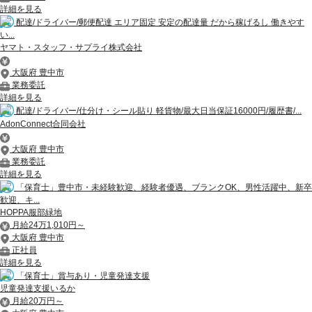
詳細を見る
配達/ドライバー/郵便配達 エリア固定 安定の配達量 だから稼げるし 働きやす
い...
ヤマト・スタッフ・サプライ株式会社
大阪府 豊中市
業務委託
詳細を見る
配達/ドライバー/仕分け・シール貼り 軽貨物/最大日当保証16000円/履歴書/...
AdonConnect合同会社
大阪府 豊中市
業務委託
詳細を見る
「保育士」豊中市・未経験歓迎、経験者優遇、ブランクOK、男性活躍中、新卒
歓迎、キ...
HOPPA服部緑地
月給24万1,010円～
大阪府 豊中市
正社員
詳細を見る
「保育士」賞与あり・児童発達支援
児童発達支援いるか
月給20万円～