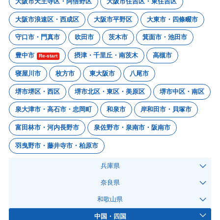
大阪市天王寺区・阿倍野区
大阪市住吉区・東住吉区
大阪市浪速区・西成区
大阪市平野区
大東市・四條畷市
守口市・門真市
吹田市
茨木市
箕面市・池田市
豊中市
摂津・千里丘・南茨木
高槻市
Re-start
寝屋川市
枚方市
東大阪市
八尾市
堺市堺区・西区
堺市北区・東区・美原区
堺市中区・南区
泉大津市・高石市・忠岡町
和泉市
岸和田市・貝塚市
富田林市・河内長野市
泉佐野市・泉南市・阪南市
羽曳野市・藤井寺市・柏原市
兵庫県
奈良県
和歌山県
中国・四国