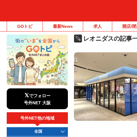
GOトピ
最新News
求人
開店/閉
レオニダスの記事
𝕏
でフォロー
号外NET 大阪
号外NET他の地域
全国