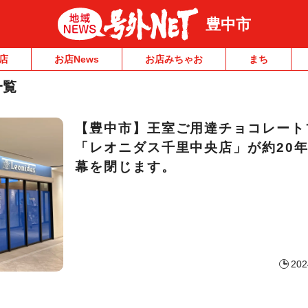
豊中市
店
お店News
お店みちゃお
まち
一覧
【豊中市】王室ご用達チョコレート
「レオニダス千里中央店」が約20
幕を閉じます。
202