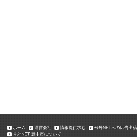
ホーム
運営会社
情報提供求む
号外NETへの広告出稿
号外NET 豊中市について