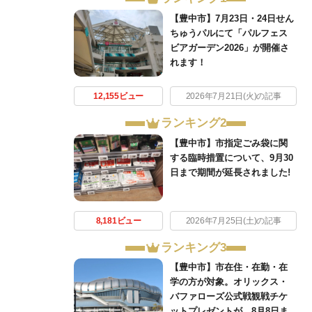
【豊中市】7月23日・24日せん
ちゅうパルにて「パルフェス
ビアガーデン2026」が開催さ
れます！
12,155ビュー
2026年7月21日(火)の記事
ランキング2
【豊中市】市指定ごみ袋に関
する臨時措置について、9月30
日まで期間が延長されました!
8,181ビュー
2026年7月25日(土)の記事
ランキング3
【豊中市】市在住・在勤・在
学の方が対象。オリックス・
バファローズ公式戦観戦チケ
ットプレゼントが、8月8日ま