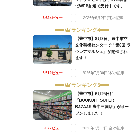
でWEB抽選で受付中です。
6,634ビュー
2026年8月2日(日)の記事
ランキング4
【豊中市】8月8日、豊中市立
文化芸術センターで「第6回 ラ
ウレアマルシェ」が開催され
ます！
6,510ビュー
2026年7月30日(木)の記事
ランキング5
【豊中市】6月25日に
「BOOKOFF SUPER
BAZAAR 豊中三国店」がオー
プンしました！
6,077ビュー
2026年7月17日(金)の記事