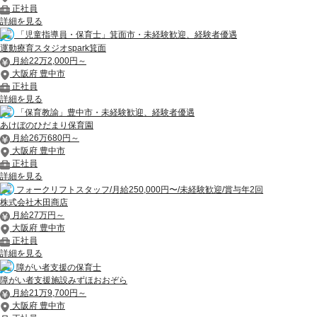
正社員
詳細を見る
「児童指導員・保育士」箕面市・未経験歓迎、経験者優遇
運動療育スタジオspark箕面
月給22万2,000円～
大阪府 豊中市
正社員
詳細を見る
「保育教諭」豊中市・未経験歓迎、経験者優遇
あけぼのひだまり保育園
月給26万680円～
大阪府 豊中市
正社員
詳細を見る
フォークリフトスタッフ/月給250,000円〜/未経験歓迎/賞与年2回
株式会社木田商店
月給27万円～
大阪府 豊中市
正社員
詳細を見る
障がい者支援の保育士
障がい者支援施設みずほおおぞら
月給21万9,700円～
大阪府 豊中市