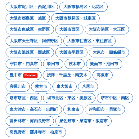
大阪市淀川区・西淀川区
大阪市福島区・此花区
大阪市都島区・旭区
大阪市鶴見区・城東区
大阪市東成区・生野区
大阪市西区
大阪市港区・大正区
大阪市天王寺区・阿倍野区
大阪市住吉区・東住吉区
大阪市浪速区・西成区
大阪市平野区
大東市・四條畷市
守口市・門真市
吹田市
茨木市
箕面市・池田市
豊中市
摂津・千里丘・南茨木
高槻市
Re-start
寝屋川市
枚方市
東大阪市
八尾市
堺市堺区・西区
堺市北区・東区・美原区
堺市中区・南区
泉大津市・高石市・忠岡町
和泉市
岸和田市・貝塚市
富田林市・河内長野市
泉佐野市・泉南市・阪南市
羽曳野市・藤井寺市・柏原市