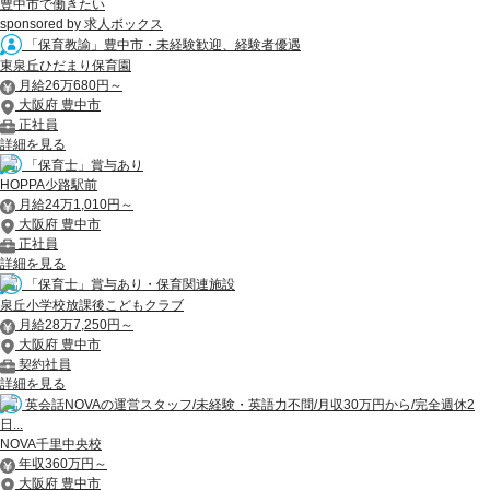
豊中市で働きたい
sponsored by 求人ボックス
「保育教諭」豊中市・未経験歓迎、経験者優遇
東泉丘ひだまり保育園
月給26万680円～
大阪府 豊中市
正社員
詳細を見る
「保育士」賞与あり
HOPPA少路駅前
月給24万1,010円～
大阪府 豊中市
正社員
詳細を見る
「保育士」賞与あり・保育関連施設
泉丘小学校放課後こどもクラブ
月給28万7,250円～
大阪府 豊中市
契約社員
詳細を見る
英会話NOVAの運営スタッフ/未経験・英語力不問/月収30万円から/完全週休2
日...
NOVA千里中央校
年収360万円～
大阪府 豊中市