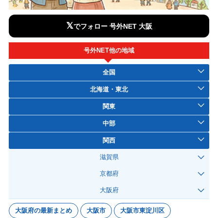
𝕏
でフォロー 号外NET 大阪
号外NET他の地域
全国
北海道・東北
関東
中部
関西
滋賀県
京都府
大阪府
大阪府の最新まとめ
大阪市
大阪市東淀川区