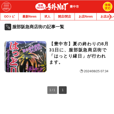
豊中市
GOトピ
最新News
求人
開店/閉店
お店News
お店みち
服部阪急商店街の記事一覧
【豊中市】夏の終わりの8月
31日に、服部阪急商店街で
「はっとり縁日」が行われ
ます。
2024/08/25 07:34
1 / 1
1