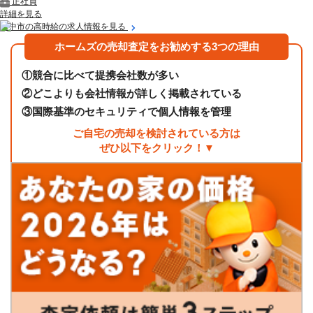
正社員
詳細を見る
豊中市の高時給の求人情報を見る
ホームズの売却査定をお勧めする3つの理由
①
競合に比べて提携会社数が多い
②
どこよりも会社情報が詳しく掲載されている
③
国際基準のセキュリティで個人情報を管理
ご自宅の売却を検討されている方は
ぜひ以下をクリック！▼