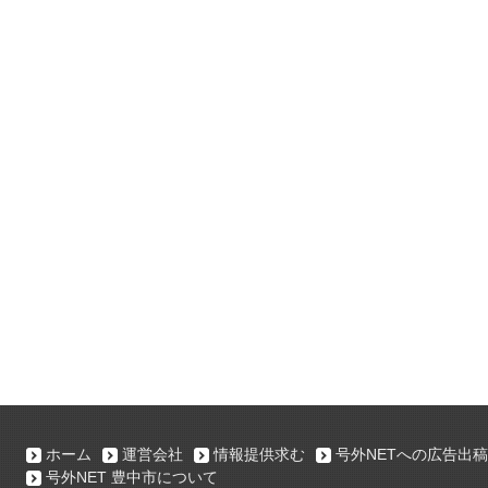
ホーム
運営会社
情報提供求む
号外NETへの広告出稿
号外NET 豊中市について