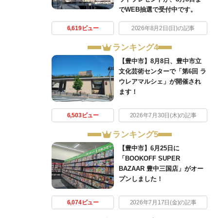
でWEB抽選で受付中です。
6,619ビュー
2026年8月2日(日)の記事
ランキング4
【豊中市】8月8日、豊中市立
文化芸術センターで「第6回 ラ
ウレアマルシェ」が開催され
ます！
6,503ビュー
2026年7月30日(木)の記事
ランキング5
【豊中市】6月25日に
「BOOKOFF SUPER
BAZAAR 豊中三国店」がオー
プンしました！
6,074ビュー
2026年7月17日(金)の記事