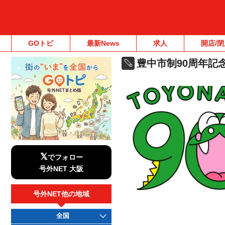
GOトピ
最新News
求人
開店/閉
豊中市制90周年記
𝕏
でフォロー
号外NET 大阪
号外NET他の地域
全国