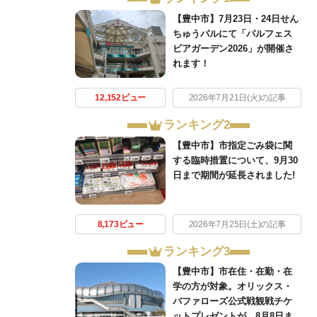
【豊中市】7月23日・24日せん
ちゅうパルにて「パルフェス
ビアガーデン2026」が開催さ
れます！
12,152ビュー
2026年7月21日(火)の記事
ランキング2
【豊中市】市指定ごみ袋に関
する臨時措置について、9月30
日まで期間が延長されました!
8,173ビュー
2026年7月25日(土)の記事
ランキング3
【豊中市】市在住・在勤・在
学の方が対象。オリックス・
バファローズ公式戦観戦チケ
ットプレゼントが、8月8日ま