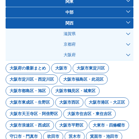
関東
中部
関西
滋賀県
京都府
大阪府
大阪府の最新まとめ
大阪市
大阪市東淀川区
大阪市淀川区・西淀川区
大阪市福島区・此花区
大阪市都島区・旭区
大阪市鶴見区・城東区
大阪市東成区・生野区
大阪市西区
大阪市港区・大正区
大阪市天王寺区・阿倍野区
大阪市住吉区・東住吉区
大阪市浪速区・西成区
大阪市平野区
大東市・四條畷市
守口市・門真市
吹田市
茨木市
箕面市・池田市