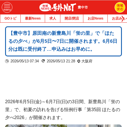
豊中市
GOトピ
最新News
求人
開店/閉店
お店News
お店みち
【豊中市】原田南の新豊島川「蛍の里」で「ほた
るの夕べ」が6月5日〜7日に開催されます。6月6日
分は既に受付終了…申込みはお早めに。
2026/05/13 07:34
2026/05/13 21:28
大阪府
2026年6月5日(金)～6月7日(日)の3日間、新豊島川「蛍の
里」で、初夏の訪れを告げる恒例行事「第35回 ほたるの
夕べ2026」が開催されます。