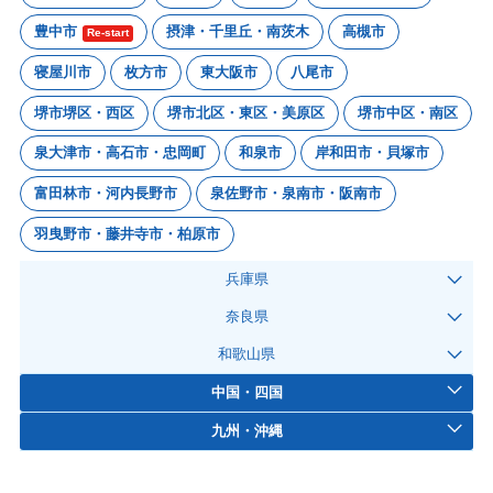
豊中市
摂津・千里丘・南茨木
高槻市
Re-start
寝屋川市
枚方市
東大阪市
八尾市
堺市堺区・西区
堺市北区・東区・美原区
堺市中区・南区
泉大津市・高石市・忠岡町
和泉市
岸和田市・貝塚市
富田林市・河内長野市
泉佐野市・泉南市・阪南市
羽曳野市・藤井寺市・柏原市
兵庫県
奈良県
和歌山県
中国・四国
九州・沖縄