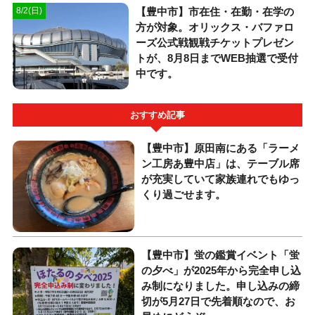
【豊中市】市在住・在勤・在学の
8/2(日)
方が対象。オリックス・バファロ
ーズ公式戦観戦チケットプレゼン
トが、8月8日までWEB抽選で受付
中です。
おすすめ記事
【豊中市】原田南にある「ラーメ
ン工房あ豊中店」は、テーブル席
が充実していて家族連れでもゆっ
くり過ごせます。
【豊中市】蛍の鑑賞イベント「蛍
の夕べ」が2025年から完全申し込
み制になりました。申し込みの締
切が5月27日で先着順なので、お