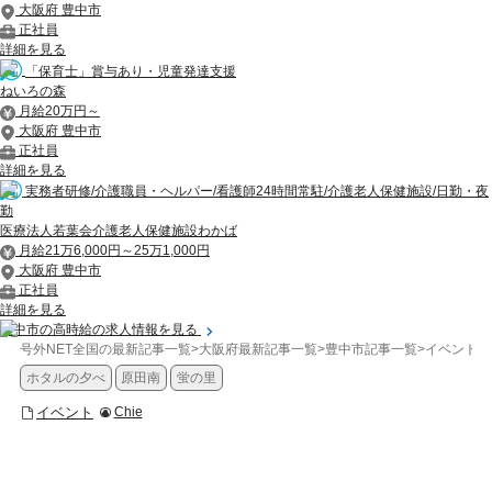
大阪府 豊中市
正社員
詳細を見る
「保育士」賞与あり・児童発達支援
ねいろの森
月給20万円～
大阪府 豊中市
正社員
詳細を見る
実務者研修/介護職員・ヘルパー/看護師24時間常駐/介護老人保健施設/日勤・夜
勤
医療法人若葉会介護老人保健施設わかば
月給21万6,000円～25万1,000円
大阪府 豊中市
正社員
詳細を見る
豊中市の高時給の求人情報を見る
号外NET全国の最新記事一覧
>
大阪府最新記事一覧
>
豊中市記事一覧
>
イベント
>
ホタルの夕べ
原田南
蛍の里
イベント
Chie