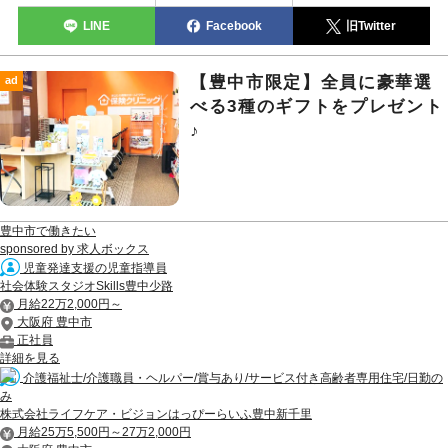
LINE
Facebook
旧Twitter
【豊中市限定】全員に豪華選
ad
べる3種のギフトをプレゼント
♪
豊中市で働きたい
sponsored by 求人ボックス
児童発達支援の児童指導員
社会体験スタジオSkills豊中少路
月給22万2,000円～
大阪府 豊中市
正社員
詳細を見る
介護福祉士/介護職員・ヘルパー/賞与あり/サービス付き高齢者専用住宅/日勤の
み
株式会社ライフケア・ビジョンはっぴーらいふ豊中新千里
月給25万5,500円～27万2,000円