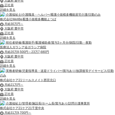
大阪府 豊中市
正社員
詳細を見る
介護福祉士/介護職員・ヘルパー/看護小規模多機能居宅介護/日勤のみ
株式会社WellBe看護小規模多機能よつば
月給30万円～
大阪府 豊中市
正社員
詳細を見る
初任者研修/看護助手/看護補助者/賞与3ヶ月分/病院/日勤・夜勤
医療法人ガラシア会ガラシア病院
月給20万8,500円～23万7,680円
大阪府 豊中市
正社員
詳細を見る
実務者研修/児童指導員・送迎ドライバー/賞与あり/放課後等デイサービス/日勤
のみ
株式会社ケア21リールスメイト西宮北口
月給21万円～
大阪府 豊中市
正社員
詳細を見る
介護福祉士/管理者/施設長/ホーム長/賞与あり/訪問介護事業所
株式会社ケア21ケア21千里中央
月給31万9,700円～