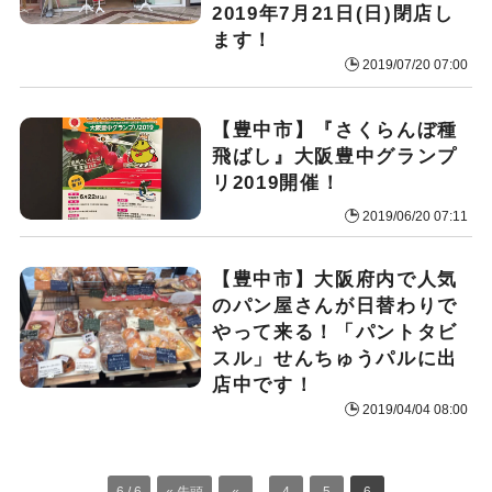
2019年7月21日(日)閉店し
ます！
2019/07/20 07:00
【豊中市】『さくらんぼ種
飛ばし』大阪豊中グランプ
リ2019開催！
2019/06/20 07:11
【豊中市】大阪府内で人気
のパン屋さんが日替わりで
やって来る！「パントタビ
スル」せんちゅうパルに出
店中です！
2019/04/04 08:00
6 / 6
« 先頭
«
...
4
5
6