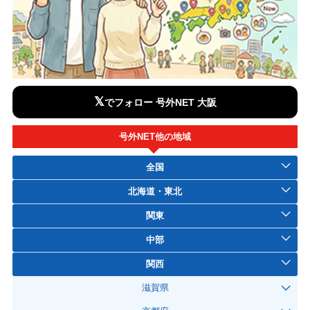
𝕏
でフォロー 号外NET 大阪
号外NET他の地域
全国
北海道・東北
関東
中部
関西
滋賀県