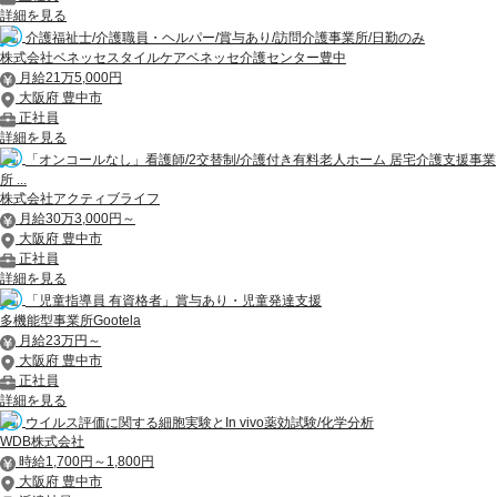
詳細を見る
介護福祉士/介護職員・ヘルパー/賞与あり/訪問介護事業所/日勤のみ
株式会社ベネッセスタイルケアベネッセ介護センター豊中
月給21万5,000円
大阪府 豊中市
正社員
詳細を見る
「オンコールなし」看護師/2交替制/介護付き有料老人ホーム 居宅介護支援事業
所 ...
株式会社アクティブライフ
月給30万3,000円～
大阪府 豊中市
正社員
詳細を見る
「児童指導員 有資格者」賞与あり・児童発達支援
多機能型事業所Gootela
月給23万円～
大阪府 豊中市
正社員
詳細を見る
ウイルス評価に関する細胞実験とIn vivo薬効試験/化学分析
WDB株式会社
時給1,700円～1,800円
大阪府 豊中市