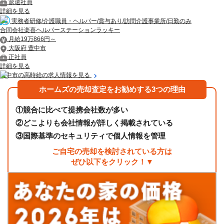
派遣社員
詳細を見る
実務者研修/介護職員・ヘルパー/賞与あり/訪問介護事業所/日勤のみ
合同会社楽喜ヘルパーステーションラッキー
月給19万866円～
大阪府 豊中市
正社員
詳細を見る
豊中市の高時給の求人情報を見る
ホームズの売却査定をお勧めする3つの理由
①
競合に比べて提携会社数が多い
②
どこよりも会社情報が詳しく掲載されている
③
国際基準のセキュリティで個人情報を管理
ご自宅の売却を検討されている方は
ぜひ以下をクリック！▼