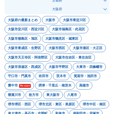
京都府
大阪府
大阪府の最新まとめ
大阪市
大阪市東淀川区
大阪市淀川区・西淀川区
大阪市福島区・此花区
大阪市都島区・旭区
大阪市鶴見区・城東区
大阪市東成区・生野区
大阪市西区
大阪市港区・大正区
大阪市天王寺区・阿倍野区
大阪市住吉区・東住吉区
大阪市浪速区・西成区
大阪市平野区
大東市・四條畷市
守口市・門真市
吹田市
茨木市
箕面市・池田市
豊中市
摂津・千里丘・南茨木
高槻市
Re-start
寝屋川市
枚方市
東大阪市
八尾市
堺市堺区・西区
堺市北区・東区・美原区
堺市中区・南区
泉大津市・高石市・忠岡町
和泉市
岸和田市・貝塚市