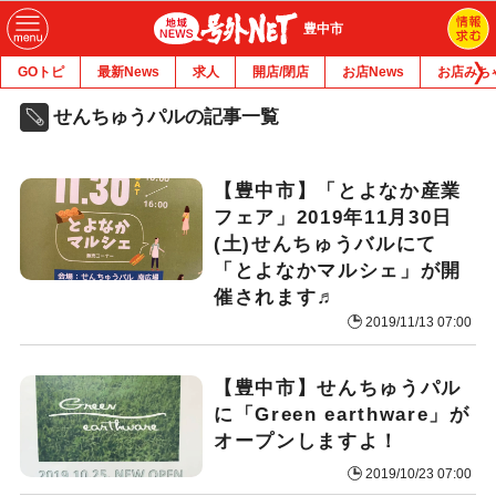
豊中市
GOトピ
最新News
求人
開店/閉店
お店News
お店みち
せんちゅうパルの記事一覧
【豊中市】「とよなか産業
フェア」2019年11月30日
(土)せんちゅうバルにて
「とよなかマルシェ」が開
催されます♬
2019/11/13 07:00
【豊中市】せんちゅうパル
に「Green earthware」が
オープンしますよ！
2019/10/23 07:00