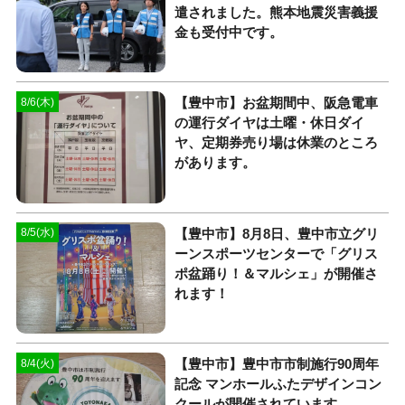
遣されました。熊本地震災害義援
金も受付中です。
【豊中市】お盆期間中、阪急電車
8/6(木)
の運行ダイヤは土曜・休日ダイ
ヤ、定期券売り場は休業のところ
があります。
【豊中市】8月8日、豊中市立グリ
8/5(水)
ーンスポーツセンターで「グリス
ポ盆踊り！＆マルシェ」が開催さ
れます！
【豊中市】豊中市市制施行90周年
8/4(火)
記念 マンホールふたデザインコン
クールが開催されています。