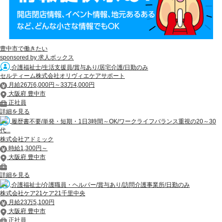
豊中市で働きたい
sponsored by 求人ボックス
介護福祉士/生活支援員/賞与あり/居宅介護/日勤のみ
セルティーム株式会社オリヴィエケアサポート
月給26万6,000円～33万4,000円
大阪府 豊中市
正社員
詳細を見る
履歴書不要/単発・短期・1日3時間～OK/ワークライフバランス重視の20～30
代...
株式会社アドミック
時給1,300円～
大阪府 豊中市
詳細を見る
介護福祉士/介護職員・ヘルパー/賞与あり/訪問介護事業所/日勤のみ
株式会社ケア21ケア21千里中央
月給23万5,100円
大阪府 豊中市
正社員